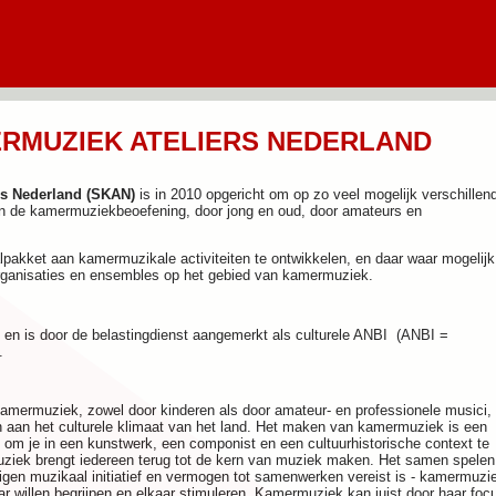
ERMUZIEK ATELIERS NEDERLAND
rs Nederland (SKAN)
is in 2010 opgericht om op zo veel mogelijk verschillen
n de kamermuziekbeoefening, door jong en oud, door amateurs en
alpakket aan kamermuzikale activiteiten te ontwikkelen, en daar waar mogelijk
rganisaties en ensembles op het gebied van kamermuziek.
n is door de belastingdienst aangemerkt als culturele ANBI (ANBI =
).
amermuziek, zowel door kinderen als door amateur- en professionele musici,
en aan het culturele klimaat van het land. Het maken van kamermuziek is een
m om je in een kunstwerk, een componist en een cultuurhistorische context te
ziek brengt iedereen terug tot de kern van muziek maken. Het samen spelen
 eigen muzikaal initiatief en vermogen tot samenwerken vereist is - kamermuzi
aar willen begrijpen en elkaar stimuleren. Kamermuziek kan juist door haar foc