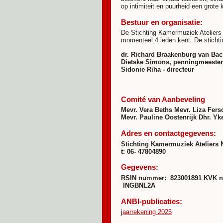
op intimiteit en puurheid een grote 
Bestuur en organisatie:
De Stichting Kamermuziek Ateliers 
momenteel 4 leden kent. De stichti
dr. Richard Braakenburg van Bac
Dietske Simons, penningmeester 
Sidonie Riha - directeur
Comité van Aanbeveling
Mevr. Vera Beths
Mevr. Liza Fer
Mevr. Pauline Oostenrijk
Dhr. Yk
Adres en contactgegevens:
Stichting Kamermuziek Ateliers 
t: 06- 47804890
Gegevens:
RSIN nummer: 823001891
KVK n
INGBNL2A
ANBI-publicaties:
j
aarrekening 2025