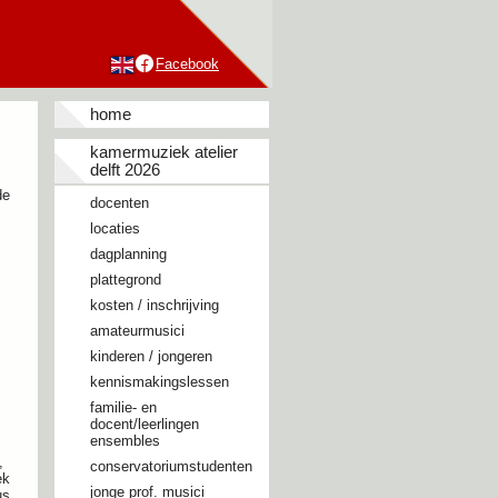
Facebook
home
kamermuziek atelier
delft 2026
de
docenten
locaties
dagplanning
plattegrond
kosten / inschrijving
amateurmusici
kinderen / jongeren
kennismakingslessen
familie- en
docent/leerlingen
ensembles
,
conservatoriumstudenten
ek
jonge prof. musici
us