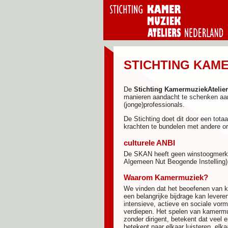
STICHTING KAM
De
Stichting KamermuziekAtelie
manieren aandacht te schenken aa
(jonge)professionals.
De Stichting doet dit door een tota
krachten te bundelen met andere o
culturele ANBI
De SKAN heeft geen winstoogmerk e
Algemeen Nut Beogende Instelling
Waarom Kamermuziek?
We vinden dat het beoefenen van k
een belangrijke bijdrage kan lever
intensieve, actieve en sociale vor
verdiepen. Het spelen van kamermu
zonder dirigent, betekent dat veel
betekent naar elkaar luisteren, elk