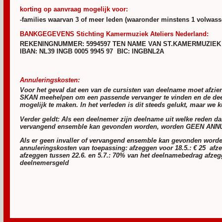
korting op aanvraag mogelijk voor:
-families waarvan 3 of meer leden (waaronder minstens 1 volwa
BANKGEGEVENS Stichting Kamermuziek Ateliers Nederland:
REKENINGNUMMER: 5994597 TEN NAME VAN ST.KAMERMUZIEK
IBAN: NL39 INGB 0005 9945 97 BIC: INGBNL2A
Annuleringskosten:
Voor het geval dat een van de cursisten van deelname moet afzien
SKAN meehelpen om een passende vervanger te vinden en de de
mogelijk te maken. In het verleden is dit steeds gelukt, maar we 
Verder geldt: Als een deelnemer zijn deelname uit welke reden dan
vervangend ensemble kan gevonden worden, worden GEEN ANN
Als er geen invaller of vervangend ensemble kan gevonden worde
annuleringskosten van toepassing: afzeggen voor 18.5.: € 25
afz
afzeggen tussen 22.6. en 5.7.: 70% van het deelnamebedrag
afzeg
deelnemersgeld