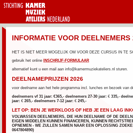
INFORMATIE VOOR DEELNEMERS 2
HET IS NIET MEER MOGELIJK OM VOOR DEZE CURSUS IN TE S
gebruik het online
INSCHRIJF-FORMULAAR
alternatief kunt u een mail aan info@kamermuziekateliers.nl sturen.
DEELNAMEPRIJZEN 2026
voor deelname aan het hele programma incl. lunches en bezoek van de
deelnemers vf 31 jaar: €365,-
deelnemers 27-30 jaar:
€
335,-
deelne
jaar:
€
265,-
deelnemers 7-12 jaar:
€
245,-
LET OP: BEN JE WERKLOOS OF HEB JE EEN LAAG IN
VOLWASSEN DEELNEMERS, DIE HUN DEELNAME OF DE DEELNA
EIGEN MIDDELEN KUNNEN FINANCEREN, KUNNEN RECHTSTRE
OPNEMEN - WE ZULLEN SAMEN NAAR EEN OPLOSSING ZOEKEN (i
0647804890)