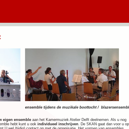
:
ensemble tijdens de muzikale boottocht / blazersensemb
w eigen ensemble
aan het Kamermuziek Atelier Delft deelnemen. Als u nog
semble hebt kunt u ook
individueel inschrijven
. De SKAN gaat dan voor u op
t U wel (tijdig) contact op met de organisatie. Het vormen van ensembles