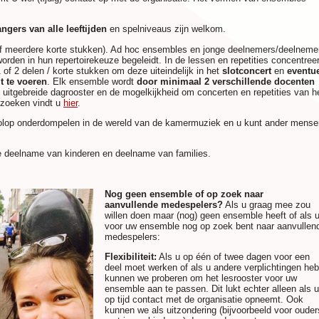
zangers
van alle leeftijden
en spelniveaus zijn welkom.
of meerdere korte stukken). Ad hoc ensembles en jonge deelnemers/deelneme
rden in hun repertoirekeuze begeleidt. In de lessen en repetities concentree
 of 2 delen / korte stukken om deze uiteindelijk in het
slotconcert
en
eventu
t te voeren
. Elk ensemble wordt
door minimaal 2 verschillende docenten
t uitgebreide dagrooster en de mogelkijkheid om concerten en repetities van h
ezoeken vindt u
hier
.
volop onderdompelen in de wereld van de kamermuziek en u kunt ander mense
e deelname van kinderen en deelname van families.
Nog geen ensemble of op zoek naar
aanvullende medespelers?
Als u graag mee zou
willen doen maar (nog) geen ensemble heeft of als 
voor uw ensemble nog op zoek bent naar aanvullen
medespelers:
Flexibiliteit:
Als u op één of twee dagen voor een
deel moet werken of als u andere verplichtingen heb
kunnen we proberen om het lesrooster voor uw
ensemble aan te passen. Dit lukt echter alleen als u
op tijd contact met de organisatie opneemt. Ook
kunnen we als uitzondering (bijvoorbeeld voor ouder