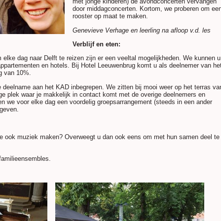
met jonge kinderen) de avondconcerten vervangen
door middagconcerten. Kortom, we proberen om ee
rooster op maat te maken.
Genevieve Verhage en leerling na afloop v.d. les
Verblijf en eten:
 elke dag naar Delft te reizen zijn er een veeltal mogelijkheden. We kunnen u
appartementen en hotels. Bij Hotel Leeuwenbrug komt u als deelnemer van he
ng van 10%.
 de deelname aan het KAD inbegrepen. We zitten bij mooi weer op het terras va
ge plek waar je makkelijk in contact komt met de overige deelnemers en
en we voor elke dag een voordelig groepsarrangement (steeds in een ander
pgeven.
 die ook muziek maken? Overweegt u dan ook eens om met hun samen deel te
familieensembles.