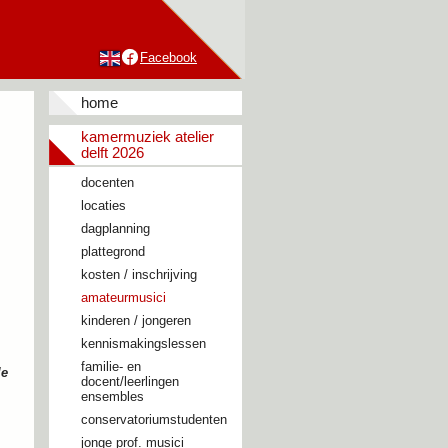
Facebook
home
kamermuziek atelier
delft 2026
docenten
locaties
dagplanning
plattegrond
kosten / inschrijving
amateurmusici
kinderen / jongeren
kennismakingslessen
familie- en
le
docent/leerlingen
ensembles
conservatoriumstudenten
jonge prof. musici