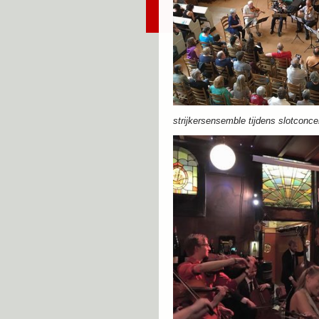
strijkersensemble tijdens slotconce