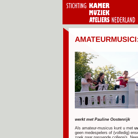
AMATEURMUSICI
werkt met Pauline Oostenrijk
Als amateur-musicus kunt u met
u
geen medespelers of (volledig) en
zoek naar passende collega's. Neem