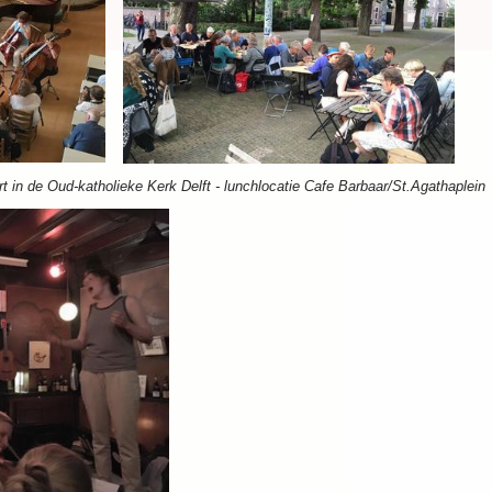
rt in de Oud-katholieke Kerk Delft - lunchlocatie Cafe Barbaar/St.Agathaplein