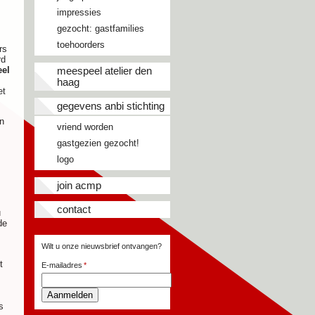
impressies
gezocht: gastfamilies
toehoorders
rs
rd
eel
meespeel atelier den
haag
et
gegevens anbi stichting
n
vriend worden
gastgezien gezocht!
logo
join acmp
contact
u
de
Wilt u onze nieuwsbrief ontvangen?
t
E-mailadres
Aanmelden
s