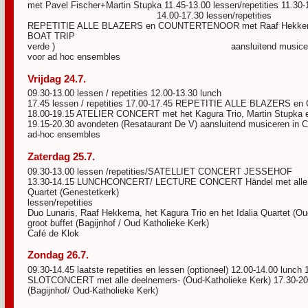
met Pavel Fischer+Martin Stupka 11.45-13.00 less
14.00-17.30 lessen/repeti
REPETITIE ALLE BLAZERS en COUNTERTENOOR met Raaf
BOAT TRIP 19.00-20.45 avondeten
verde ) aansluitend musiceren in Café de Kl
voor ad hoc ensembles
Vrijdag
24.7.
09.30-13.00 lessen / repetities 12.
17.45 lessen / repetities 17.00-17.45 REPETITIE ALLE BLAZERS
18.00-19.15 ATELIER CONCERT met het Kagura Trio, Martin Stupka en 
19.15-20.30 avondeten (Resataurant De V) aansluitend musiceren in Ca
ad-hoc ensembles
Zaterdag
25.7.
09.30-13.00 lessen /repetities/SATELLIET CONCE
13.30-14.15 LUNCHCONCERT/ LECTURE CONCERT Händel met alle blaz
Quartet (Genestetkerk) 1
lessen/repetities 18.00-19.00 A
Duo Lunaris, Raaf Hekkema, het Kagura Trio en het Idalia Quartet (Ou
groot buffet (Bagijnhof / Oud Katholieke Kerk)
Café de Klok
Zondag
26.7.
09.30-14.45 laatste repetities en lessen (optioneel) 12.00-14.00 lunch
SLOTCONCERT met alle deelnemers- (Oud-Katholieke Kerk) 17.30-20.00
(Bagijnhof/ Oud-Katholieke Kerk)