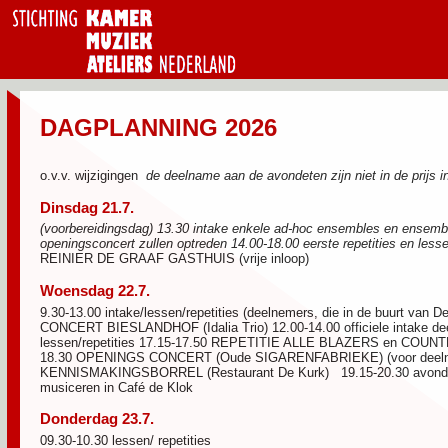
DAGPLANNING 2026
o.v.v. wijzigingen
de deelname aan de avondeten zijn niet in de prijs 
Dinsdag
21.7.
(voorbereidingsdag) 13.30 intake enkele ad-hoc ensembles en ensemble
openingsconcert zullen optreden 14.00-18.00 eerste repetities en less
REINIER DE GRAAF GASTHUIS (vrije inloop)
Woensdag
22.7.
9.30-13.00 intake/lessen/repetities (deelnemers, die in de buurt van 
CONCERT BIESLANDHOF (Idalia Trio) 12.00-14.00 officiele intake de
lessen/repetities 17.15-17.50 REPETITIE ALLE BLAZERS en COUN
18.30 OPENINGS CONCERT (Oude SIGARENFABRIEKE) (voor deelne
KENNISMAKINGSBORREL (Restaurant De Kurk) 19.15-20.30 avondete
musiceren in Café de Klok
Donderdag
23.7.
09.30-10.30 lessen/ repetities 10.4