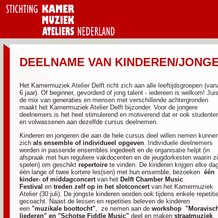
DEELNAME VAN KINDEREN/JONG
Het Kamermuziek Atelier Delft richt zich aan alle leeftijdsgroepen (van
6 jaar). Of beginner, gevorderd of jong talent - iedereen is welkom! Juis
de mix van generaties en mensen met verschillende achtergronden
maakt het Kamermuziek Atelier Delft bijzonder. Voor de jongere
deelnemers is het heel stimulerend en motiverend dat er ook studente
en volwassenen aan dezelfde cursus deelnemen.
Kinderen en jongeren die aan de hele cursus deel willen nemen kunne
zich
als ensemble of individueel opgeven
. Individuele deelnemers
worden in passende ensembles ingedeelt en de organisatie helpt (in
afspraak met hun reguliere vakdocenten en de jeugdorkesten waarin zi
spelen) om geschikt
repertoire
te vinden. De kinderen krijgen elke da
één lange of twee kortere les(sen) met hun ensemble, bezoeken
één
kinder- of middagconcert
van het
Delft Chamber Music
Festival
en
treden zelf op in het slotconcert
van het Kamermuziek
Atelier (30 juli). De jongste kinderen worden ook tijdens enkele repetiti
gecoacht. Naast de lessen en repetities beleven de kinderen
een
"muzikale boottocht"
, ze nemen aan de
workshop "Moravisc
liederen" en "Schotse Fiddle Music"
deel en maken
straatmuziek
.