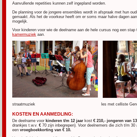
Aanvullende repetities kunnen zelf ingepland worden.
De planning voor de jongere ensembles wordt in afspraak met hun oud
gemaakt. Als het de voorkeur heeft om er soms maar halve dagen aanwe
mogelijk.
Voor kinderen voor wie de deelname aan de hele cursus nog een stap 
kamermuziek
aan.
straatmuziek les met celliste Geneviev
KOSTEN EN AANMEDLING:
De deelname voor
kinderen t/m 12 jaar
kost
€ 210,- jongeren van 1
drankjes t.w.v.
€
70 zijn inbegrepen). Voor deelnemers die zich t/m 30 
een
vroegboekkorting
van
€ 10.