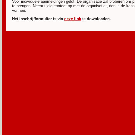
Voor individuele aanmeldingen geldt: De organisatie zal proberen om 
te brengen. Neem tijdig contact op met de organisatie , dan is de kans
vormen.
Het inschrijfformulier is via
deze link
te downloaden.