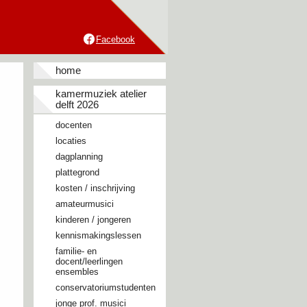
Facebook
home
kamermuziek atelier
delft 2026
docenten
locaties
dagplanning
plattegrond
kosten / inschrijving
amateurmusici
kinderen / jongeren
kennismakingslessen
familie- en
docent/leerlingen
ensembles
conservatoriumstudenten
jonge prof. musici